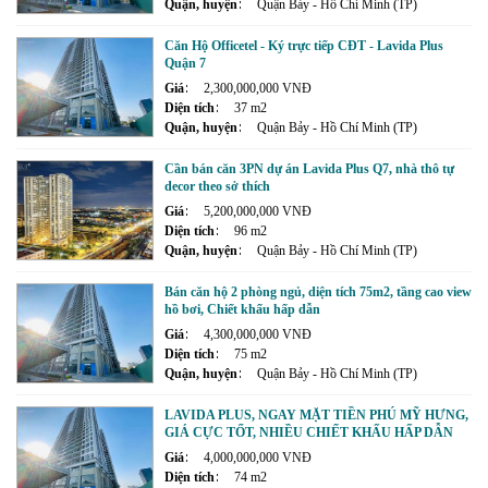
Quận, huyện
Quận Bảy - Hồ Chí Minh (TP)
Căn Hộ Officetel - Ký trực tiếp CĐT - Lavida Plus
Quận 7
Giá
2,300,000,000 VNĐ
Diện tích
37 m2
Quận, huyện
Quận Bảy - Hồ Chí Minh (TP)
Cần bán căn 3PN dự án Lavida Plus Q7, nhà thô tự
decor theo sở thích
Giá
5,200,000,000 VNĐ
Diện tích
96 m2
Quận, huyện
Quận Bảy - Hồ Chí Minh (TP)
Bán căn hộ 2 phòng ngủ, diện tích 75m2, tầng cao view
hồ bơi, Chiết khấu hấp dẫn
Giá
4,300,000,000 VNĐ
Diện tích
75 m2
Quận, huyện
Quận Bảy - Hồ Chí Minh (TP)
LAVIDA PLUS, NGAY MẶT TIỀN PHÚ MỸ HƯNG,
GIÁ CỰC TỐT, NHIỀU CHIẾT KHẤU HẤP DẪN
Giá
4,000,000,000 VNĐ
Diện tích
74 m2