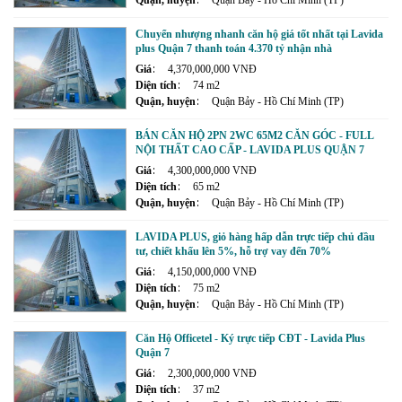
Quận, huyện
Quận Bảy - Hồ Chí Minh (TP)
Chuyển nhượng nhanh căn hộ giá tốt nhất tại Lavida
plus Quận 7 thanh toán 4.370 tỷ nhận nhà
Giá
4,370,000,000 VNĐ
Diện tích
74 m2
Quận, huyện
Quận Bảy - Hồ Chí Minh (TP)
BÁN CĂN HỘ 2PN 2WC 65M2 CĂN GÓC - FULL
NỘI THẤT CAO CẤP - LAVIDA PLUS QUẬN 7
Giá
4,300,000,000 VNĐ
Diện tích
65 m2
Quận, huyện
Quận Bảy - Hồ Chí Minh (TP)
LAVIDA PLUS, giỏ hàng hấp dẫn trực tiếp chủ đầu
tư, chiết khấu lên 5%, hỗ trợ vay đến 70%
Giá
4,150,000,000 VNĐ
Diện tích
75 m2
Quận, huyện
Quận Bảy - Hồ Chí Minh (TP)
Căn Hộ Officetel - Ký trực tiếp CĐT - Lavida Plus
Quận 7
Giá
2,300,000,000 VNĐ
Diện tích
37 m2