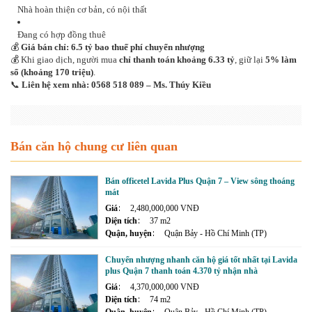
Nhà hoàn thiện cơ bản, có nội thất
Đang có hợp đồng thuê
💰
Giá bán chỉ: 6.5 tỷ bao thuế phí chuyển nhượng
💰 Khi giao dịch, người mua
chỉ thanh toán khoảng 6.33 tỷ
, giữ lại
5% làm
sổ (khoảng 170 triệu)
.
📞
Liên hệ xem nhà: 0568 518 089 – Ms. Thúy Kiều
Bán căn hộ chung cư liên quan
Bán officetel Lavida Plus Quận 7 – View sông thoáng
mát
Giá
2,480,000,000 VNĐ
Diện tích
37 m2
Quận, huyện
Quận Bảy - Hồ Chí Minh (TP)
Chuyển nhượng nhanh căn hộ giá tốt nhất tại Lavida
plus Quận 7 thanh toán 4.370 tỷ nhận nhà
Giá
4,370,000,000 VNĐ
Diện tích
74 m2