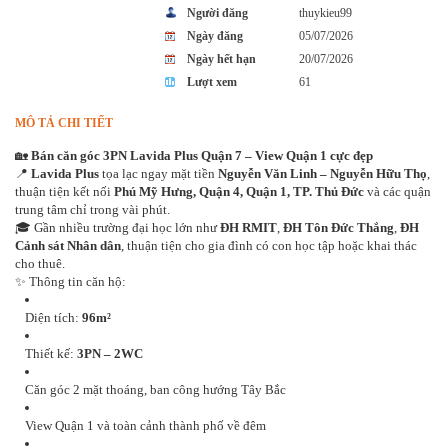
Người đăng
thuykieu99
Ngày đăng
05/07/2026
Ngày hết hạn
20/07/2026
Lượt xem
61
MÔ TẢ CHI TIẾT
🏡
Bán căn góc 3PN Lavida Plus Quận 7 – View Quận 1 cực đẹp
📍
Lavida Plus
tọa lạc ngay mặt tiền
Nguyễn Văn Linh – Nguyễn Hữu Thọ
,
thuận tiện kết nối
Phú Mỹ Hưng, Quận 4, Quận 1, TP. Thủ Đức
và các quận
trung tâm chỉ trong vài phút.
🎓 Gần nhiều trường đại học lớn như
ĐH RMIT
,
ĐH Tôn Đức Thắng
,
ĐH
Cảnh sát Nhân dân
, thuận tiện cho gia đình có con học tập hoặc khai thác
cho thuê.
✨ Thông tin căn hộ:
Diện tích:
96m²
Thiết kế:
3PN – 2WC
Căn góc 2 mặt thoáng, ban công hướng Tây Bắc
View Quận 1 và toàn cảnh thành phố về đêm