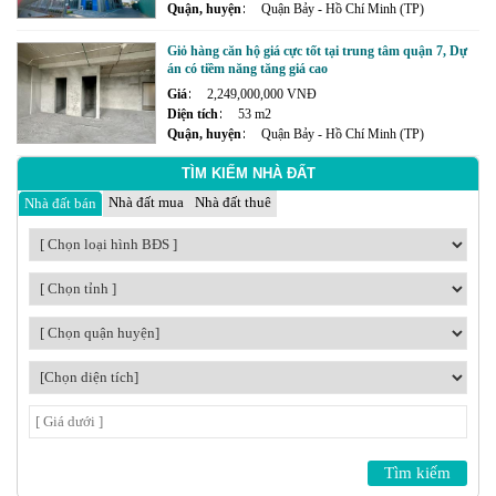
Quận, huyện
Quận Bảy - Hồ Chí Minh (TP)
Giỏ hàng căn hộ giá cực tốt tại trung tâm quận 7, Dự
án có tiềm năng tăng giá cao
Giá
2,249,000,000 VNĐ
Diện tích
53 m2
Quận, huyện
Quận Bảy - Hồ Chí Minh (TP)
TÌM KIẾM NHÀ ĐẤT
Nhà đất mua
Nhà đất thuê
Nhà đất bán