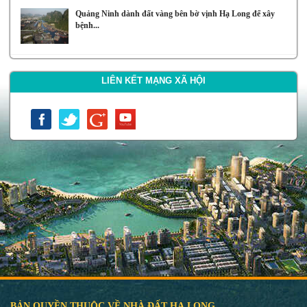
Quảng Ninh dành đất vàng bên bờ vịnh Hạ Long để xây
bệnh...
LIÊN KẾT MẠNG XÃ HỘI
BẢN QUYỀN THUỘC VỀ NHÀ ĐẤT HẠ LONG