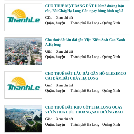
CHO THUÊ MẶT BẰNG ĐẤT 1100m2 đường hậu
cần, Bãi Cháy,Hạ Long-Gần ngay bùng binh ngã 5
tường gốm sứ.
Giá
Xem chi tiết
Quận, huyện
Thành phố Hạ Long - Quảng Ninh
Cho thuê đất lâu dài gần Viện Kiểm Soát Cao Xanh
A,Hạ long
Giá
Xem chi tiết
Quận, huyện
Thành phố Hạ Long - Quảng Ninh
CHO THUÊ ĐẤT LÂU DÀI GẦN HỒ GLEXIMCO
CÁI DĂM,BÃI CHÁY,HẠ LONG
Giá
Xem chi tiết
Quận, huyện
Thành phố Hạ Long - Quảng Ninh
CHO THUÊ ĐẤT KHU CỘT 5,HẠ LONG-QUAY
VƯỜN HOA CỰC THOÁNG,SAU ĐƯỜNG BAO
BIỂN HẠ LONG-CẨM PHẢ
Giá
Xem chi tiết
Quận, huyện
Thành phố Hạ Long - Quảng Ninh