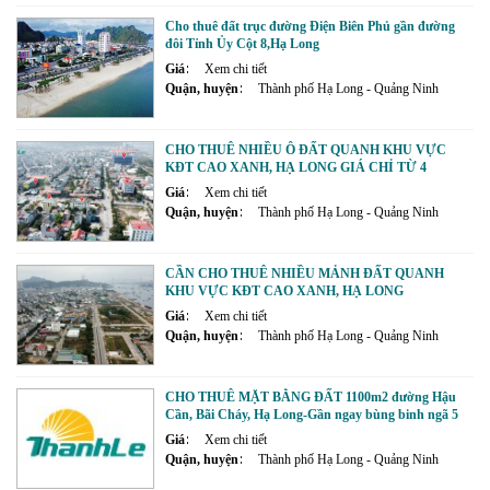
Cho thuê đất trục đường Điện Biên Phủ gần đường
đôi Tỉnh Ủy Cột 8,Hạ Long
Giá
Xem chi tiết
Quận, huyện
Thành phố Hạ Long - Quảng Ninh
CHO THUÊ NHIỀU Ô ĐẤT QUANH KHU VỰC
KĐT CAO XANH, HẠ LONG GIÁ CHỈ TỪ 4
TRIỆU/THÁNG
Giá
Xem chi tiết
Quận, huyện
Thành phố Hạ Long - Quảng Ninh
CẦN CHO THUÊ NHIỀU MẢNH ĐẤT QUANH
KHU VỰC KĐT CAO XANH, HẠ LONG
Giá
Xem chi tiết
Quận, huyện
Thành phố Hạ Long - Quảng Ninh
CHO THUÊ MẶT BẰNG ĐẤT 1100m2 đường Hậu
Cần, Bãi Cháy, Hạ Long-Gần ngay bùng binh ngã 5
tường gốm sứ.
Giá
Xem chi tiết
Quận, huyện
Thành phố Hạ Long - Quảng Ninh