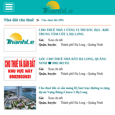
Nhà đất cho thuê
Cho thuê đất (89)
CHO THUÊ NHÀ 3 TẦNG VỊ TRÍ ĐẮC ĐỊA - KHU
TRUNG TÂM CỘT 3, HẠ LONG
Giá
Xem chi tiết
Quận, huyện
Thành phố Hạ Long - Quảng Ninh
GÓC CHO THUÊ NHÀ ĐẤT HẠ LONG, QUẢNG
NINH ☎ 0902 003 931
Giá
Xem chi tiết
Quận, huyện
Thành phố Hạ Long - Quảng Ninh
Cho thuê đất có sẵn móng 82,5m2 trục đường to rộng
dự án Vựng Đâng-Cienco 5 Hạ Long
Giá
Xem chi tiết
Quận, huyện
Thành phố Hạ Long - Quảng Ninh