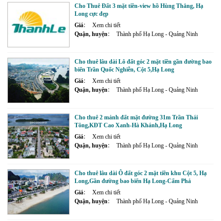
Cho Thuê Đất 3 mặt tiền-view hồ Hùng Thắng, Hạ
Long cực đẹp
Giá
Xem chi tiết
Quận, huyện
Thành phố Hạ Long - Quảng Ninh
Cho thuê lâu dài Lô đất góc 2 mặt tiền gần đường bao
biển Trần Quốc Nghiễn, Cột 5,Hạ Long
Giá
Xem chi tiết
Quận, huyện
Thành phố Hạ Long - Quảng Ninh
Cho thuê 2 mảnh đất mặt đường 31m Trần Thái
Tông,KĐT Cao Xanh-Hà Khánh,Hạ Long
Giá
Xem chi tiết
Quận, huyện
Thành phố Hạ Long - Quảng Ninh
Cho thuê lâu dài Ô đất góc 2 mặt tiền khu Cột 5, Hạ
Long,Gần đường bao biển Hạ Long-Cẩm Phả
Giá
Xem chi tiết
Quận, huyện
Thành phố Hạ Long - Quảng Ninh