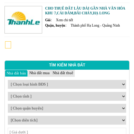
CHO THUÊ ĐẤT LÂU DÀI GẦN NHÀ VĂN HÓA
KHU 7,CÁI DĂM,BÃI CHÁY,HẠ LONG
Giá
Xem chi tiết
Quận, huyện
Thành phố Hạ Long - Quảng Ninh
1
2
3
4
TÌM KIẾM NHÀ ĐẤT
Nhà đất mua
Nhà đất thuê
Nhà đất bán