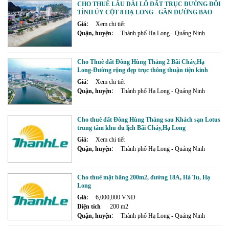
CHO THUÊ LÂU DÀI LÔ ĐẤT TRỤC ĐƯỜNG ĐÔI
TỈNH ỦY CỘT 8 HẠ LONG - GẦN ĐƯỜNG BAO
BIỂN VÀ BÃI TẮM
Giá
Xem chi tiết
Quận, huyện
Thành phố Hạ Long - Quảng Ninh
Cho Thuê đất Đông Hùng Thắng 2 Bãi Cháy,Hạ
Long-Đường rộng đẹp trục thông thuận tiện kinh
doanh
Giá
Xem chi tiết
Quận, huyện
Thành phố Hạ Long - Quảng Ninh
Cho thuê đất Đông Hùng Thắng sau Khách sạn Lotus
trung tâm khu du lịch Bãi Cháy,Hạ Long
Giá
Xem chi tiết
Quận, huyện
Thành phố Hạ Long - Quảng Ninh
Cho thuê mặt bằng 200m2, đường 18A, Hà Tu, Hạ
Long
Giá
6,000,000 VNĐ
Diện tích
200 m2
Quận, huyện
Thành phố Hạ Long - Quảng Ninh