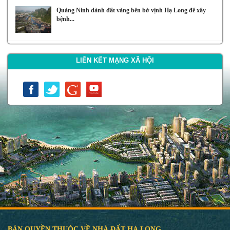
Quảng Ninh dành đất vàng bên bờ vịnh Hạ Long để xây
bệnh...
LIÊN KẾT MẠNG XÃ HỘI
BẢN QUYỀN THUỘC VỀ NHÀ ĐẤT HẠ LONG