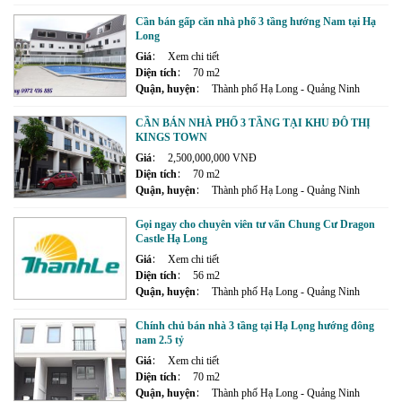
Cần bán gấp căn nhà phố 3 tầng hướng Nam tại Hạ
Long
Giá
Xem chi tiết
Diện tích
70 m2
Quận, huyện
Thành phố Hạ Long - Quảng Ninh
CẦN BÁN NHÀ PHỐ 3 TẦNG TẠI KHU ĐÔ THỊ
KINGS TOWN
Giá
2,500,000,000 VNĐ
Diện tích
70 m2
Quận, huyện
Thành phố Hạ Long - Quảng Ninh
Gọi ngay cho chuyên viên tư vấn Chung Cư Dragon
Castle Hạ Long
Giá
Xem chi tiết
Diện tích
56 m2
Quận, huyện
Thành phố Hạ Long - Quảng Ninh
Chính chủ bán nhà 3 tầng tại Hạ Lọng hướng đông
nam 2.5 tỷ
Giá
Xem chi tiết
Diện tích
70 m2
Quận, huyện
Thành phố Hạ Long - Quảng Ninh