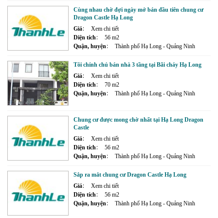
Cùng nhau chờ đợi ngày mở bán đầu tiên chung cư
Dragon Castle Hạ Long
Giá
Xem chi tiết
Diện tích
56 m2
Quận, huyện
Thành phố Hạ Long - Quảng Ninh
Tôi chính chủ bán nhà 3 tầng tại Bãi cháy Hạ Long
Giá
Xem chi tiết
Diện tích
70 m2
Quận, huyện
Thành phố Hạ Long - Quảng Ninh
Chung cư được mong chờ nhất tại Hạ Long Dragon
Castle
Giá
Xem chi tiết
Diện tích
56 m2
Quận, huyện
Thành phố Hạ Long - Quảng Ninh
Sắp ra mắt chung cư Dragon Castle Hạ Long
Giá
Xem chi tiết
Diện tích
56 m2
Quận, huyện
Thành phố Hạ Long - Quảng Ninh