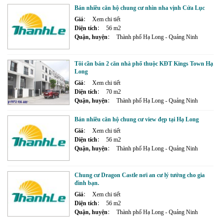
Bán nhiều căn hộ chung cư nhìn nha vịnh Cửa Lục
Giá
Xem chi tiết
Diện tích
56 m2
Quận, huyện
Thành phố Hạ Long - Quảng Ninh
Tôi cần bán 2 căn nhà phố thuộc KĐT Kings Town Hạ
Long
Giá
Xem chi tiết
Diện tích
70 m2
Quận, huyện
Thành phố Hạ Long - Quảng Ninh
Bán nhiều căn hộ chung cư view đẹp tại Hạ Long
Giá
Xem chi tiết
Diện tích
56 m2
Quận, huyện
Thành phố Hạ Long - Quảng Ninh
Chung cư Dragon Castle nơi an cư lý tưởng cho gia
đình bạn.
Giá
Xem chi tiết
Diện tích
56 m2
Quận, huyện
Thành phố Hạ Long - Quảng Ninh