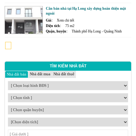
Cần bán nhà tại Hạ Long xây dựng hoàn thiện mặt
ngoài
Giá
Xem chi tiết
Diện tích
75 m2
Quận, huyện
Thành phố Hạ Long - Quảng Ninh
1
2
3
TÌM KIẾM NHÀ ĐẤT
Nhà đất mua
Nhà đất thuê
Nhà đất bán