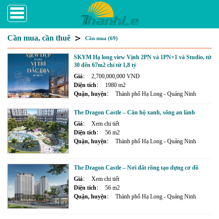
Cần mua, cần thuê
Cần mua (69)
SKYM Hạ long view Vịnh 2PN và 1PN+1 và Studio, từ
30 đến 67m2 chỉ từ 1,8 tỷ
Giá
2,700,000,000 VNĐ
Diện tích
1980 m2
Quận, huyện
Thành phố Hạ Long - Quảng Ninh
The Dragon Castle – Căn hộ xanh, sống an lành
Giá
Xem chi tiết
Diện tích
56 m2
Quận, huyện
Thành phố Hạ Long - Quảng Ninh
The Dragon Castle – Nơi đất rồng tạo dựng cơ đồ
Giá
Xem chi tiết
Diện tích
56 m2
Quận, huyện
Thành phố Hạ Long - Quảng Ninh