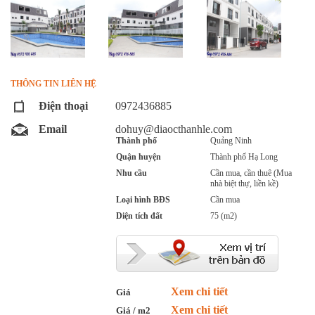
THÔNG TIN LIÊN HỆ
Điện thoại
0972436885
Email
dohuy@diaocthanhle.com
Thành phố
Quảng Ninh
Quận huyện
Thành phố Hạ Long
Nhu cầu
Cần mua, cần thuê (Mua
nhà biệt thự, liền kề)
Loại hình BĐS
Cần mua
Diện tích đất
75 (m2)
Xem chi tiết
Giá
Xem chi tiết
Giá / m2