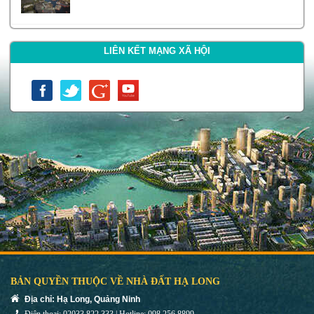
LIÊN KẾT MẠNG XÃ HỘI
BẢN QUYỀN THUỘC VỀ NHÀ ĐẤT HẠ LONG
Địa chỉ: Hạ Long, Quảng Ninh