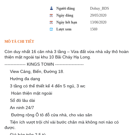
Người đăng
Dohuy_BDS
Ngày đăng
29/05/2020
Ngày hết hạn
13/06/2020
Lượt xem
1569
MÔ TẢ CHI TIẾT
Còn duy nhất 16 căn nhà 3 tầng – Vừa đất vừa nhà xây thô hoàn
thiện mặt ngoài tại khu 10 Bãi Cháy Hạ Long.
-------------- KINGS TOWN -------------------
👉
View Cảng, Biển, Đường 18.
👉
Hướng đa dạng
👉
3 tầng có thể thiết kế 4 đến 5 ngủ, 3 wc
👉
Hoàn thiện mặt ngoài
👉
Sổ đỏ lâu dài
👉
An ninh 24/7
👉
Đường rộng Ô tô đỗ cửa nhà, cho vào sân
👉
Tiện ích vượt trội chỉ vài bước chân mà không nơi nào có
được.
💲
Giá bán trên 2.5 tỷ