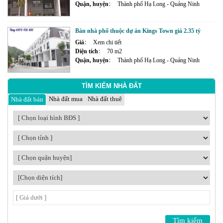
Quận, huyện
Thành phố Hạ Long - Quảng Ninh
Bán nhà phố thuộc dự án Kings Town giá 2.35 tỷ
Giá
Xem chi tiết
Diện tích
70 m2
Quận, huyện
Thành phố Hạ Long - Quảng Ninh
TÌM KIẾM NHÀ ĐẤT
Nhà đất mua
Nhà đất thuê
Nhà đất bán