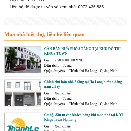
🙋‍♂️
Liên hệ để được tư vấn và xem nhà: 0972.436.885
Mua nhà biệt thự, liền kề liên quan
CẦN BÁN NHÀ PHỐ 3 TẦNG TẠI KHU ĐÔ THỊ
KINGS TOWN
Giá
2,500,000,000 VNĐ
Diện tích
70 m2
Quận, huyện
Thành phố Hạ Long - Quảng Ninh
Chính chủ bán nhà 3 tầng tại Hạ Lọng hướng đông
nam 2.5 tỷ
Giá
Xem chi tiết
Diện tích
70 m2
Quận, huyện
Thành phố Hạ Long - Quảng Ninh
Cơ hội đầu tư cho khách hàng khi mua nhà tại KĐT
Kings Town Hạ Long
Giá
Xem chi tiết