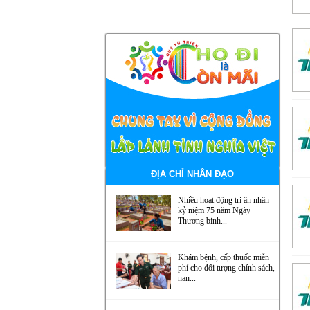
ĐỊA CHỈ NHÂN ĐẠO
Nhiều hoạt động tri ân nhân
kỷ niệm 75 năm Ngày
Thương binh...
Khám bệnh, cấp thuốc miễn
phí cho đối tượng chính sách,
nạn...