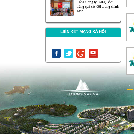
Tổng Công ty Đông Bắc:
Tặng quà các đối tượng chính
sách...
LIÊN KẾT MẠNG XÃ HỘI
1