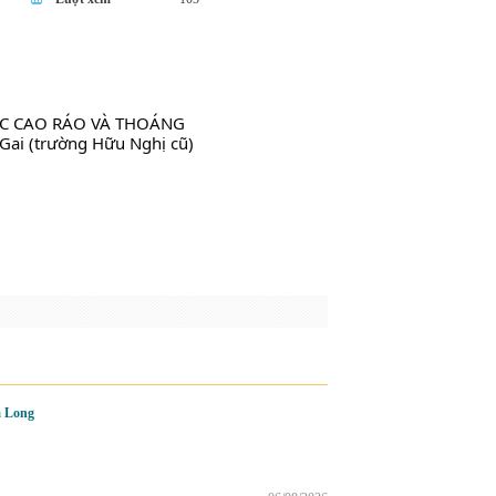
VỰC CAO RÁO VÀ THOÁNG 
Gai (trường Hữu Nghị cũ) 
ạ Long