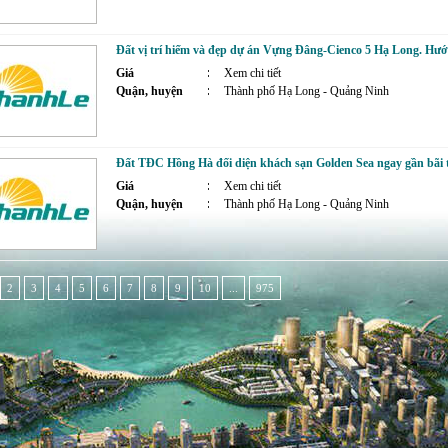
Đất vị trí hiếm và đẹp dự án Vựng Đâng-Cienco 5 Hạ Long. H
Giá
Xem chi tiết
Quận, huyện
Thành phố Hạ Long - Quảng Ninh
Đất TĐC Hồng Hà đối diện khách sạn Golden Sea ngay gần bãi
Giá
Xem chi tiết
Quận, huyện
Thành phố Hạ Long - Quảng Ninh
2
3
4
5
6
7
8
9
10
...
975