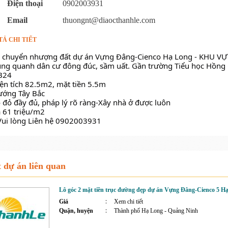
Điện thoại
0902003931
Email
thuongnt@diaocthanhle.com
TẢ CHI TIẾT
 chuyển nhượng đất dự án Vựng Đâng-Cienco Hạ Long - KHU 
ung quanh dân cư đông đúc, sầm uất. Gần trường Tiểu học Hồng 
B24 
iện tích 82.5m2, mặt tiền 5.5m
ướng Tây Bắc 
ổ đỏ đầy đủ, pháp lý rõ ràng-Xây nhà ở được luôn
á 61 triệu/m2 
Vui lòng Liên hệ 0902003931
 dự án liên quan
Lô góc 2 mặt tiền trục đường đẹp dự án Vựng Đâng-Cienco 5 H
Giá
Xem chi tiết
Quận, huyện
Thành phố Hạ Long - Quảng Ninh