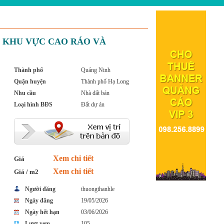
ng - KHU VỰC CAO RÁO VÀ
Thành phố
Quảng Ninh
Quận huyện
Thành phố Hạ Long
Nhu cầu
Nhà đất bán
Loại hình BĐS
Đất dự án
Xem chi tiết
Giá
Xem chi tiết
Giá / m2
Người đăng
thuongthanhle
Ngày đăng
19/05/2026
Ngày hết hạn
03/06/2026
Lượt xem
105