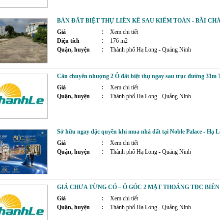
BÁN ĐẤT BIỆT THỰ LIỀN KỀ SAU KIỂM TOÁN - BÃI CHÁ
Giá
Xem chi tiết
Diện tích
176 m2
Quận, huyện
Thành phố Hạ Long - Quảng Ninh
Cần chuyển nhượng 2 Ô đất biệt thự ngay sau trục đường 31
Giá
Xem chi tiết
Quận, huyện
Thành phố Hạ Long - Quảng Ninh
Sở hữu ngay đặc quyền khi mua nhà đất tại Noble Palace - Hạ 
Giá
Xem chi tiết
Quận, huyện
Thành phố Hạ Long - Quảng Ninh
GIÁ CHƯA TỪNG CÓ – Ô GÓC 2 MẶT THOÁNG TĐC BIÊ
Giá
Xem chi tiết
Quận, huyện
Thành phố Hạ Long - Quảng Ninh