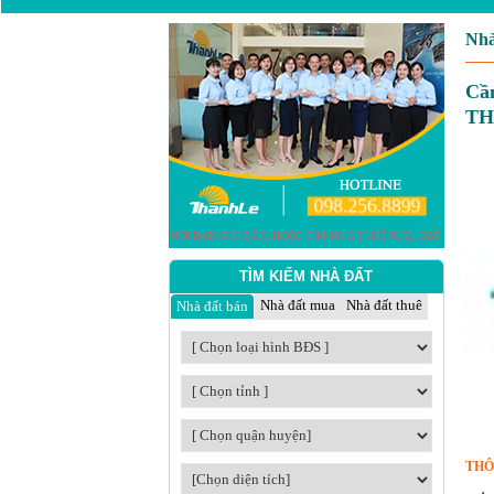
Nhà
Cầ
T
TÌM KIẾM NHÀ ĐẤT
Nhà đất mua
Nhà đất thuê
Nhà đất bán
THÔ