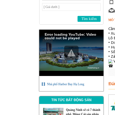
MÔ 
Cần
• X
Error loading YouTube: Video
Lô 
could not be played
• D
• H
• S
• Z
 
Đất
Nhà phố Harbor Bay Hạ Long
TIN TỨC BẤT ĐỘNG SẢN
Quảng Ninh sẽ có 7 thành
phố, Móng Cái sáp nhập