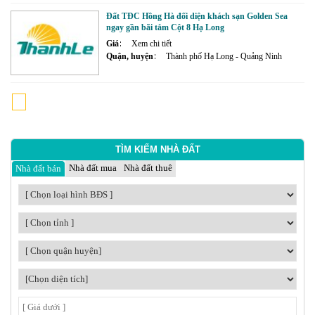
Đất TĐC Hồng Hà đối diện khách sạn Golden Sea
ngay gần bãi tắm Cột 8 Hạ Long
Giá
Xem chi tiết
Quận, huyện
Thành phố Hạ Long - Quảng Ninh
1
2
3
4
5
6
7
8
9
10
...
975
TÌM KIẾM NHÀ ĐẤT
Nhà đất mua
Nhà đất thuê
Nhà đất bán