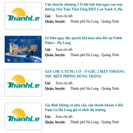
Cần chuyển nhượng 2 Ô đất biệt thự ngay sau trục
đường 31m Trần Thái Tông KĐT Cao Xanh A, Hạ
Long
Giá
Xem chi tiết
Quận, huyện
Thành phố Hạ Long - Quảng Ninh
Sở hữu ngay đặc quyền khi mua nhà đất tại Noble
Palace - Hạ Long
Giá
Xem chi tiết
Quận, huyện
Thành phố Hạ Long - Quảng Ninh
GIÁ CHƯA TỪNG CÓ – Ô GÓC 2 MẶT THOÁNG
TĐC BIÊN PHÒNG HÙNG THẮNG
Giá
Xem chi tiết
Quận, huyện
Thành phố Hạ Long - Quảng Ninh
Gia đình không có nhu cầu, cần thanh khoản ô đất
Nam Ga Hạ Long giá rẻ nhất thị trường
Giá
Xem chi tiết
Quận, huyện
Thành phố Hạ Long - Quảng Ninh