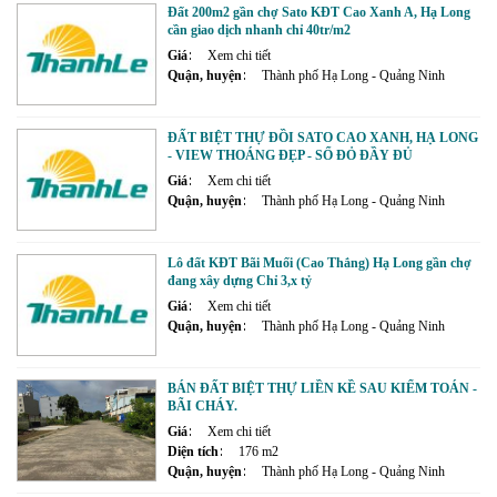
Đất 200m2 gần chợ Sato KĐT Cao Xanh A, Hạ Long
cần giao dịch nhanh chỉ 40tr/m2
Giá
Xem chi tiết
Quận, huyện
Thành phố Hạ Long - Quảng Ninh
ĐẤT BIỆT THỰ ĐỒI SATO CAO XANH, HẠ LONG
- VIEW THOÁNG ĐẸP - SỔ ĐỎ ĐẦY ĐỦ
Giá
Xem chi tiết
Quận, huyện
Thành phố Hạ Long - Quảng Ninh
Lô đất KĐT Bãi Muối (Cao Thắng) Hạ Long gần chợ
đang xây dựng Chỉ 3,x tỷ
Giá
Xem chi tiết
Quận, huyện
Thành phố Hạ Long - Quảng Ninh
BÁN ĐẤT BIỆT THỰ LIỀN KỀ SAU KIỂM TOÁN -
BÃI CHÁY.
Giá
Xem chi tiết
Diện tích
176 m2
Quận, huyện
Thành phố Hạ Long - Quảng Ninh