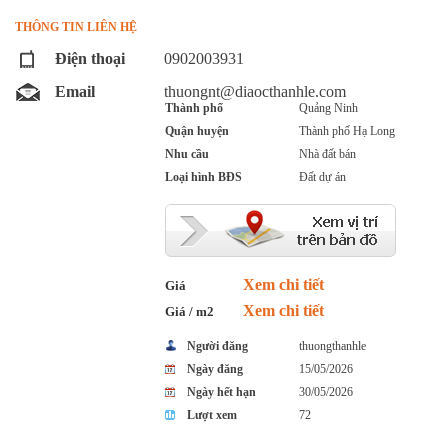
THÔNG TIN LIÊN HỆ
Điện thoại
0902003931
Email
thuongnt@diaocthanhle.com
Thành phố
Quảng Ninh
Quận huyện
Thành phố Hạ Long
Nhu cầu
Nhà đất bán
Loại hình BĐS
Đất dự án
Xem chi tiết
Giá
Xem chi tiết
Giá / m2
Người đăng
thuongthanhle
Ngày đăng
15/05/2026
Ngày hết hạn
30/05/2026
Lượt xem
72