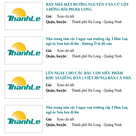
BÁN NHÀ MẶT ĐƯỜNG NGUYỄN VĂN CỪ CỘT
3-HỒNG HẢI-PH.HẠ LONG
Giá
Xem chi tiết
Quận, huyện
Thành phố Hạ Long - Quảng Ninh
Nhà trung tâm cột 3 ngay sau trường cấp 3 Hòn Gai,
ngõ ốc Sơn béo đi lên - Đường Ô tô đỗ cửa
Giá
Xem chi tiết
Quận, huyện
Thành phố Hạ Long - Quảng Ninh
LÊN NGAY CHO CÁC BÁC CON SIÊU PHẨM
KHU 3A GIẾNG ĐÁY ( VIỆT HƯNG) BÁN CẢ NHÀ
CẢ ĐẤT CHỈ 2.7 TỶ
Giá
Xem chi tiết
Quận, huyện
Thành phố Hạ Long - Quảng Ninh
Nhà trung tâm cột 3 ngay sau trường cấp 3 Hòn Gai,
ngõ ốc Sơn béo đi lên
Giá
Xem chi tiết
Quận, huyện
Thành phố Hạ Long - Quảng Ninh