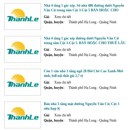
Nhà 4 tầng 1 gác xép. Số nhà 486 đường dưới Nguyễn
Văn Cừ trung tâm Cột 3-Cột 5 BÁN HOẶC CHO
THUÊ LÂU DÀI
Giá
Xem chi tiết
Quận, huyện
Thành phố Hạ Long - Quảng Ninh
Nhà 4 tầng 1 gác xép đường dưới Nguyễn Văn Cừ
trung tâm Cột 3-Cột 5. BÁN HOẶC CHO THUÊ LÂU
DÀI
Giá
Xem chi tiết
Quận, huyện
Thành phố Hạ Long - Quảng Ninh
Còn 1 căn nhà 3 tầng ngõ 28 Đồi Chè Cao Xanh-Mới
tinh, full nội thất giá 2,7 tỷ
Giá
Xem chi tiết
Quận, huyện
Thành phố Hạ Long - Quảng Ninh
Bán nhà 5 tầng mặt đường Nguyễn Văn Cừ, Cột 3
siêu hợp lý
Giá
Xem chi tiết
Quận, huyện
Thành phố Hạ Long - Quảng Ninh