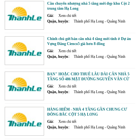
Cần chuyển nhượng nhà 5 tầng mới đẹp khu Cột 2
trung tâm Hạ Long
Giá
Xem chi tiết
Quận, huyện
Thành phố Hạ Long - Quảng Ninh
Chính chủ gửi bán căn nhà 4 tầng mới tinh ở Dự án
Vựng Đâng Cienco5 giá hơn 8 đồng
Giá
Xem chi tiết
Quận, huyện
Thành phố Hạ Long - Quảng Ninh
BAN" HOẶC CHO THUÊ LÂU DÀI CĂN NHÀ 5
TẦNG SỐ 486 MẶT ĐƯỜNG NGUYỄN VĂN CỪ
TRUNG TÂM CỘT 5 PHƯỜNG HẠ LONG
Giá
Xem chi tiết
Quận, huyện
Thành phố Hạ Long - Quảng Ninh
HÀNG HIẾM - NHÀ 4 TẦNG GẦN CHUNG CƯ
ĐÔNG BẮC CỘT 5 HẠ LONG
Giá
Xem chi tiết
Quận, huyện
Thành phố Hạ Long - Quảng Ninh