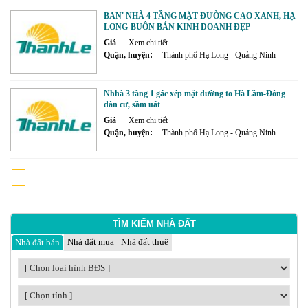
BAN' NHÀ 4 TẦNG MẶT ĐƯỜNG CAO XANH, HẠ
LONG-BUÔN BÁN KINH DOANH ĐẸP
Giá
Xem chi tiết
Quận, huyện
Thành phố Hạ Long - Quảng Ninh
Nhhà 3 tầng 1 gác xép mặt đường to Hà Lầm-Đông
dân cư, sầm uất
Giá
Xem chi tiết
Quận, huyện
Thành phố Hạ Long - Quảng Ninh
1
2
3
4
5
6
7
8
9
10
...
63
TÌM KIẾM NHÀ ĐẤT
Nhà đất mua
Nhà đất thuê
Nhà đất bán