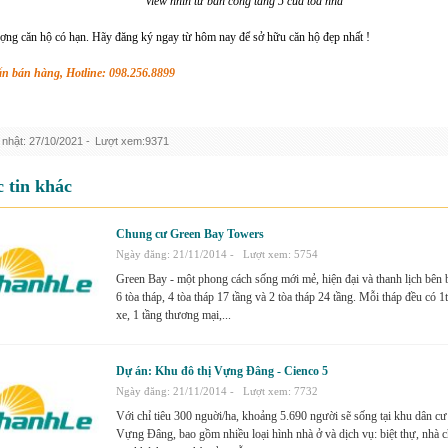
View nhìn từ ban công tầng 5 của tòa nhà
ợng căn hộ có hạn. Hãy đăng ký ngay từ hôm nay để sở hữu căn hộ đẹp nhất !
ấn bán hàng, Hotline: 098.256.8899
nhật: 27/10/2021 -
Lượt xem:9371
 tin khác
Chung cư Green Bay Towers
Ngày đăng: 21/11/2014 -
Lượt xem: 5754
Green Bay - một phong cách sống mới mẻ, hiện đại và thanh lịch bên
6 tòa tháp, 4 tòa tháp 17 tầng và 2 tòa tháp 24 tầng. Mỗi tháp đều có 
xe, 1 tầng thương mại,...
Dự án: Khu đô thị Vựng Đâng - Cienco 5
Ngày đăng: 21/11/2014 -
Lượt xem: 7732
Với chỉ tiêu 300 nguời/ha, khoảng 5.690 người sẽ sống tại khu dân cư
Vựng Đâng, bao gồm nhiều loại hình nhà ở và dịch vụ: biệt thự, nhà c