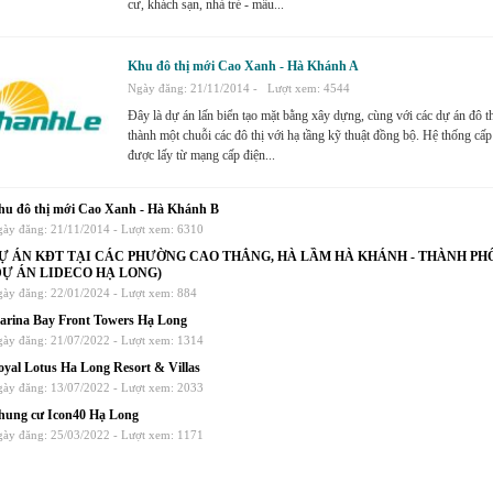
cư, khách sạn, nhà trẻ - mẫu...
Khu đô thị mới Cao Xanh - Hà Khánh A
Ngày đăng: 21/11/2014 -
Lượt xem: 4544
Đây là dự án lấn biển tạo mặt bằng xây dựng, cùng với các dự án đô thị
thành một chuỗi các đô thị với hạ tầng kỹ thuật đồng bộ. Hệ thống cấp
được lấy từ mạng cấp điện...
hu đô thị mới Cao Xanh - Hà Khánh B
ày đăng: 21/11/2014 -
Lượt xem: 6310
Ự ÁN KĐT TẠI CÁC PHƯỜNG CAO THẮNG, HÀ LẦM HÀ KHÁNH - THÀNH PH
DỰ ÁN LIDECO HẠ LONG)
ày đăng: 22/01/2024 -
Lượt xem: 884
arina Bay Front Towers Hạ Long
ày đăng: 21/07/2022 -
Lượt xem: 1314
yal Lotus Ha Long Resort & Villas
ày đăng: 13/07/2022 -
Lượt xem: 2033
hung cư Icon40 Hạ Long
ày đăng: 25/03/2022 -
Lượt xem: 1171