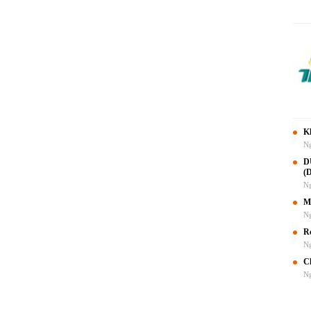
K
Ng
D
(
Ng
M
Ng
Ro
Ng
C
Ng