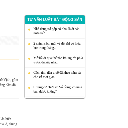
TƯ VẤN LUẬT BẤT ĐỘNG SẢN
Nhà đang trả góp có phải là di sản
thừa kế?
2 chính sách mới về đất đai có hiệu
lực trong tháng...
Mở lối đi qua thế nào khi người phía
trước đã xây nhà...
Cách tính tiền thuê đất theo năm và
cho cả thời gian...
 bờ Vịnh, gồm
1tầng hầm đỗ
Chung cư chưa có Sổ hồng, có mua
bán được không?
 lấn biển
hia lô, chung