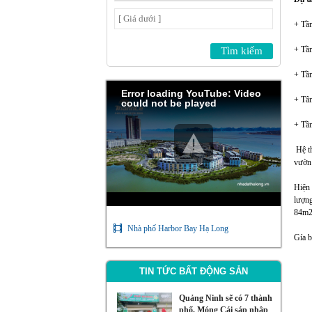
+ Tần
+ Tần
+ Tần
Error loading YouTube: Video
+ Tân
could not be played
+ Tần
Hệ t
vườn h
Hiện 
lượng
84m2
Nhà phố Harbor Bay Hạ Long
Gía b
TIN TỨC BẤT ĐỘNG SẢN
Quảng Ninh sẽ có 7 thành
phố, Móng Cái sáp nhập