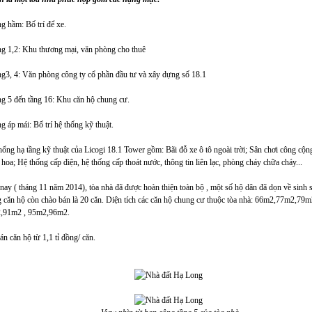
g hầm: Bố trí để xe.
g 1,2: Khu thương mại, văn phòng cho thuê
g3, 4: Văn phòng công ty cổ phần đầu tư và xây dựng số 18.1
g 5 đến tầng 16: Khu căn hộ chung cư.
g áp mái: Bố trí hệ thống kỹ thuật.
hống hạ tầng kỹ thuật của Licogi 18.1 Tower gồm: Bãi đỗ xe ô tô ngoài trời; Sân chơi công cộn
oa; Hệ thống cấp điện, hệ thống cấp thoát nước, thông tin liên lạc, phòng cháy chữa cháy...
nay ( tháng 11 năm 2014), tòa nhà đã được hoàn thiện toàn bộ , một số hộ dân đã dọn về sinh 
 căn hộ còn chào bán là 20 căn. Diện tích các căn hộ chung cư thuộc tòa nhà: 66m2,77m2,79m
,91m2 , 95m2,96m2.
án căn hộ từ 1,1 tỉ đồng/ căn.