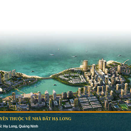
YỀN THUỘC VỀ NHÀ ĐẤT HẠ LONG
ỉ: Hạ Long, Quảng Ninh