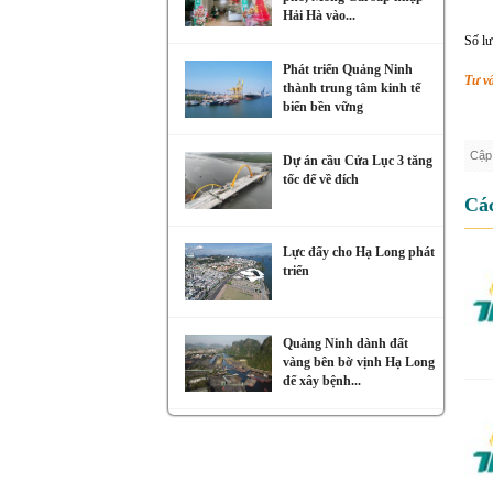
Hải Hà vào...
Số lư
Phát triển Quảng Ninh
Tư v
thành trung tâm kinh tế
biển bền vững
Cập 
Dự án cầu Cửa Lục 3 tăng
tốc để về đích
Các
Lực đẩy cho Hạ Long phát
triển
Quảng Ninh dành đất
vàng bên bờ vịnh Hạ Long
để xây bệnh...