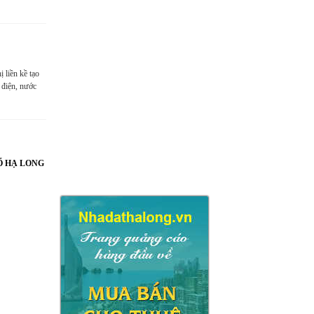
 liền kề tạo
 điện, nước
Ố HẠ LONG