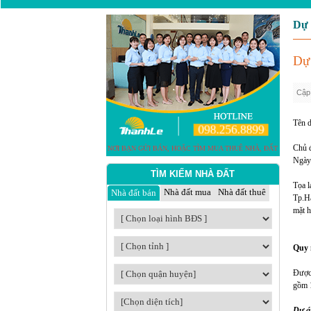
Dự 
Dự 
Cập 
Tên d
Chủ đ
Ngày
TÌM KIẾM NHÀ ĐẤT
Tọa l
Nhà đất mua
Nhà đất thuê
Nhà đất bán
Tp.Hạ
mặt h
Quy 
Được 
gồm 1
Dự a