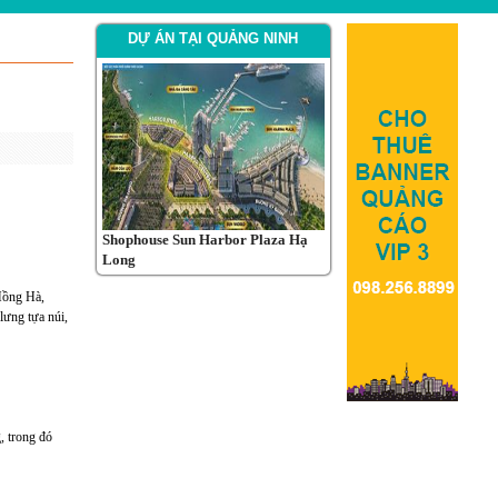
DỰ ÁN TẠI QUẢNG NINH
Shophouse Sun Harbor Plaza Hạ
Khu phức hợp Vinhomes Green Hạ
Sun
Long
Long Xanh
 Hồng Hà,
lưng tựa núi,
, trong đó