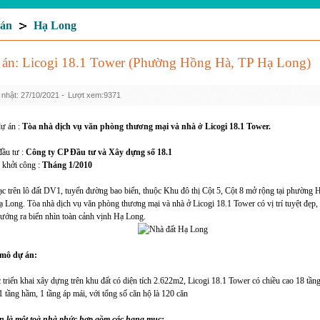
án
Hạ Long
án: Licogi 18.1 Tower (Phường Hồng Hà, TP Hạ Long)
nhật: 27/10/2021 -
Lượt xem:9371
ự án :
Tòa nhà dịch vụ văn phòng thương mại và nhà ở Licogi 18.1 Tower.
ầu tư :
Công ty CP Đầu tư và Xây dựng số 18.1
 khởi công :
Tháng 1/2010
ạc trên lô đất DV1, tuyến đường bao biển, thuộc Khu đô thị Cột 5, Cột 8 mở rộng tại phường
 Long. Tòa nhà dịch vụ văn phòng thương mại và nhà ở Licogi 18.1 Tower có vị trí tuyệt đẹp, 
ướng ra biển nhìn toàn cảnh vịnh Hạ Long.
mô dự án:
triển khai xây dựng trên khu đất có diện tích 2.622m2, Licogi 18.1 Tower có chiều cao 18 tầng
 tầng hầm, 1 tầng áp mái, với tổng số căn hộ là 120 căn
́n là một toà nhà phức hợp gồm các hạng mục: