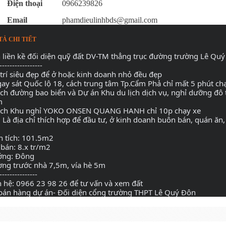
Điện thoại
0966239826
Email
phamdieulinhbds@gmail.com
TẢ CHI TIẾT
 liền kề đối diện quỹ đất DV-TM thẳng trục đường trường Lê Q
-----------------
ị trí siêu đẹp để ở hoặc kinh doanh nhỏ đều đẹp
gay sát Quốc lộ 18, cách trung tâm Tp.Cẩm Phả chỉ mất 5 phút c
ách đường bao biển và Dự án Khu du lịch dịch vụ, nghỉ dưỡng đô 
 
ách Khu nghỉ YOKO ONSEN QUANG HANH chỉ 10p chạy xe
 Là địa chỉ thích hợp để đầu tư, ở kinh doanh buôn bán, quán ăn, qu
n tích: 101.5m2
 bán: 8.x tr/m2
ng: Đông
ng trước nhà 7,5m, vía hè 5m
---------------
n hệ: 0966 23 98 26 để tư vấn và xem đất
bán hàng dự án- Đối diện cổng trường THPT Lê Quý Đôn