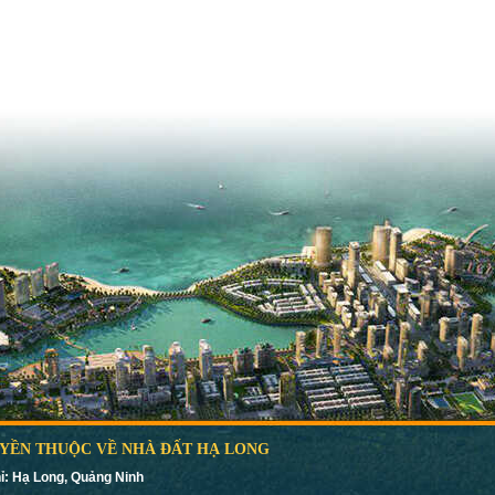
YỀN THUỘC VỀ NHÀ ĐẤT HẠ LONG
ỉ: Hạ Long, Quảng Ninh