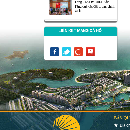
Tổng Công ty Đông Bắc:
Tặng quà các đối tượng chính
sách...
LIÊN KẾT MẠNG XÃ HỘI
BẢN QU
Địa ch