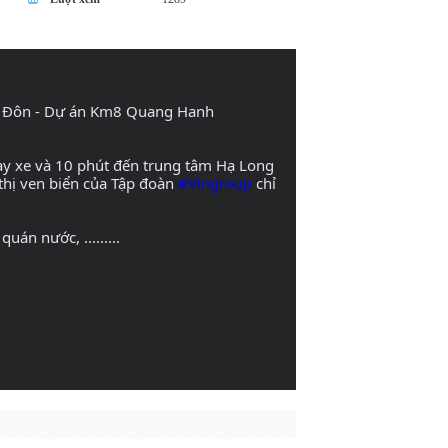
uý Đôn - Dự án Km8 Quang Hanh
hạy xe và 10 phút đến trung tâm Hạ Long
thị ven biển của Tập đoàn 
#Vingroup
 chỉ 
án nước, .........