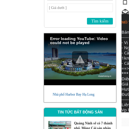
MÔ 
Bán
-----
Error loading YouTube: Video
- V
could not be played
- N
- C
1km
- C
==>
***
Diệ
Giá
Hướ
Đườ
Nhà phố Harbor Bay Hạ Long
-----
Liê
Vp 
TIN TỨC BẤT ĐỘNG SẢN
Quảng Ninh sẽ có 7 thành
phố, Móng Cái sáp nhập