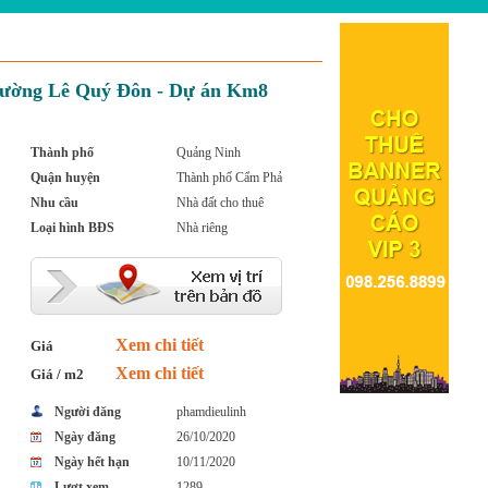
trường Lê Quý Đôn - Dự án Km8
Thành phố
Quảng Ninh
Quận huyện
Thành phố Cẩm Phả
Nhu cầu
Nhà đất cho thuê
Loại hình BĐS
Nhà riêng
Xem chi tiết
Giá
Xem chi tiết
Giá / m2
Người đăng
phamdieulinh
Ngày đăng
26/10/2020
Ngày hết hạn
10/11/2020
Lượt xem
1289