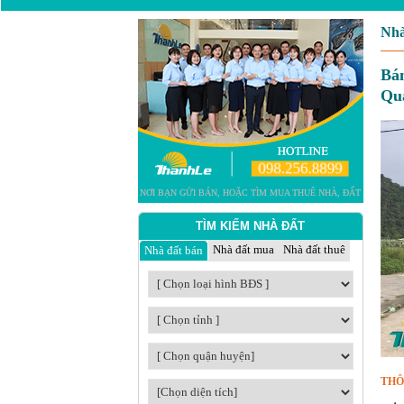
Nhà
Bán
Qu
TÌM KIẾM NHÀ ĐẤT
Nhà đất mua
Nhà đất thuê
Nhà đất bán
THÔ