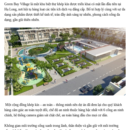
Green Bay Village là một khu biệt thự khép kín được triển khai có mặt lần đầu tiên tại
Hạ Long, nơi hội tụ hàng loạt các tiện ích dịch vụ đẳng cấp. Bố trí hợp lý cùng với sự đa
dạng sản phẩm được thiết kế tinh tế; tràn đầy ánh sáng tự nhiên, phong cách sống đa
dạng; gần gũi thiên nhiên.
Một cộng đồng khép kín – an toàn – thông minh nên dự án đã đem lại cho quý khách
hàng cảm giác an toàn tuyệt đối, chế độ an ninh thuộc hàng bậc nhất với 6 cổng an ninh
chính, hệ thống camera giám sát chặt chẽ, an toàn hàng đầu cho mọi cư dân.
Không gian môi trường sống xanh trong lành, thân thiện và gần gũi với môi trường