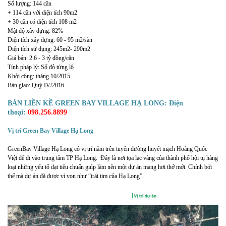
Số lượng: 144 căn
+ 114 căn với diện tích 90m2
+ 30 căn có diện tích 108 m2
Mật độ xây dựng: 82%
Diện tích xây dựng: 60 - 95 m2/sàn
Diện tích sử dụng: 245m2- 290m2
Giá bán: 2.6 - 3 tỷ đồng/căn
Tính pháp lý: Sổ đỏ từng lô
Khởi công: tháng 10/2015
Bàn giao: Quý IV/2016
BÁN LIỀN KỀ GREEN BAY VILLAGE HẠ LONG: Điện
thoại:
098.256.8899
Vị trí Green Bay Village Hạ Long
GreenBay Village Hạ Long có vị trí nằm trên tuyến đường huyết mạch Hoàng Quốc
Việt để đi vào trung tâm TP Hạ Long. Đây là nơi tọa lạc vàng của thành phố hội tụ hàng
loạt những yếu tố đạt tiêu chuẩn giúp làm nên một dự án mang hơi thở mới. Chính bởi
thế mà dự án đã được ví von như “trái tim của Hạ Long”.