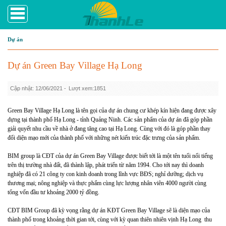
Dự án
Dự án Green Bay Village Hạ Long
Cập nhật: 12/06/2021 -
Lượt xem:1851
Green Bay Village Hạ Long là tên gọi của dự án chung cư khép kín hiện đang được xây
dựng tại thành phố Hạ Long - tỉnh Quảng Ninh. Các sản phẩm của dự án đã góp phần
giải quyết nhu cầu về nhà ở đang tăng cao tại Hạ Long. Cùng với đó là góp phần thay
đổi diện mạo mới của thành phố với những nét kiến trúc đặc trưng của sản phẩm.
BIM group là CĐT của dự án Green Bay Village được biết tới là một tên tuổi nổi tiếng
trên thị trường nhà đất, đã thành lập, phát triển từ năm 1994. Cho tới nay thì doanh
nghiệp đã có 21 công ty con kinh doanh trong lĩnh vực BĐS; nghỉ dưỡng; dịch vụ
thương mại; nông nghiệp và thực phẩm cùng lực lượng nhân viên 4000 người cùng
tổng vốn đầu tư khoảng 2000 tỷ đồng.
CĐT BIM Group đã kỳ vọng rằng dự án KĐT Green Bay Village sẽ là diện mạo của
thành phố trong khoảng thời gian tới, cùng với kỳ quan thiên nhiên vịnh Hạ Long thu