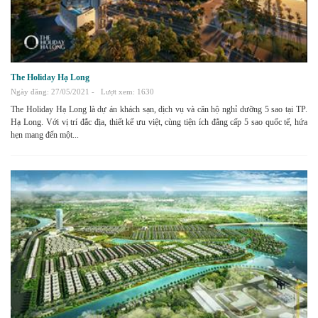
The Holiday Hạ Long
Ngày đăng: 27/05/2021 -
Lượt xem: 1630
The Holiday Hạ Long là dự án khách sạn, dịch vụ và căn hộ nghỉ dưỡng 5 sao tại TP.
Hạ Long. Với vị trí đắc địa, thiết kế ưu việt, cùng tiện ích đẳng cấp 5 sao quốc tế, hứa
hẹn mang đến một...