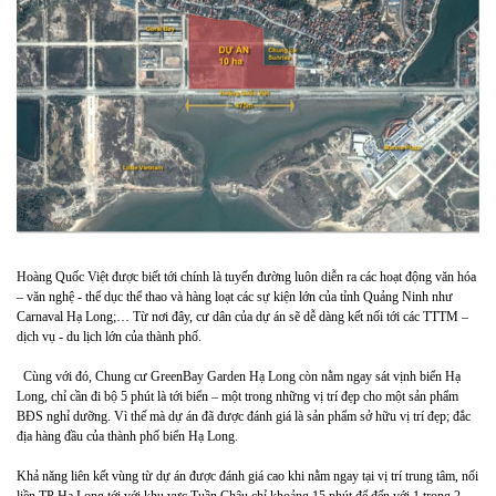
Hoàng Quốc Việt được biết tới chính là tuyến đường luôn diễn ra các hoạt động văn hóa
– văn nghệ - thể dục thể thao và hàng loạt các sự kiện lớn của tỉnh Quảng Ninh như
Carnaval Hạ Long;… Từ nơi đây, cư dân của dự án sẽ dễ dàng kết nối tới các TTTM –
dịch vụ - du lịch lớn của thành phố.
Cùng với đó, Chung cư GreenBay Garden Hạ Long còn nằm ngay sát vịnh biển Hạ
Long, chỉ cần đi bộ 5 phút là tới biển – một trong những vị trí đẹp cho một sản phẩm
BĐS nghỉ dưỡng. Vì thế mà dự án đã được đánh giá là sản phẩm sở hữu vị trí đẹp; đắc
địa hàng đầu của thành phố biển Hạ Long.
Khả năng liên kết vùng từ dự án được đánh giá cao khi nằm ngay tại vị trí trung tâm, nối
liền TP Hạ Long tới với khu vực Tuần Châu chỉ khoảng 15 phút để đến với 1 trong 2