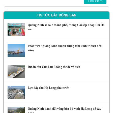
TIN TỨC BẤT ĐỘNG SẢN
Quảng Ninh sẽ có 7 thành phố, Móng Cái sáp nhập Hải Hà
vào...
Phát triển Quảng Ninh thành trung tâm kinh tế biển bền
vững
Dự án cầu Cửa Lục 3 tăng tốc để về đích
Lực đẩy cho Hạ Long phát triển
Quảng Ninh dành đất vàng bên bờ vịnh Hạ Long để xây
bệnh...