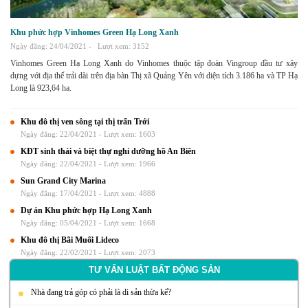
Khu phức hợp Vinhomes Green Hạ Long Xanh
Ngày đăng: 24/04/2021 -
Lượt xem: 3152
Vinhomes Green Hạ Long Xanh do Vinhomes thuộc tập đoàn Vingroup đầu tư xây
dựng với địa thế trải dài trên địa bàn Thị xã Quảng Yên với diện tích 3.186 ha và TP Hạ
Long là 923,64 ha.
Khu đô thị ven sông tại thị trấn Trới
Ngày đăng: 22/04/2021 -
Lượt xem: 1603
KĐT sinh thái và biệt thự nghỉ dưỡng hồ An Biên
Ngày đăng: 22/04/2021 -
Lượt xem: 1966
Sun Grand City Marina
Ngày đăng: 17/04/2021 -
Lượt xem: 4888
Dự án Khu phức hợp Hạ Long Xanh
Ngày đăng: 05/04/2021 -
Lượt xem: 1668
Khu đô thị Bãi Muối Lideco
Ngày đăng: 22/02/2021 -
Lượt xem: 2073
TƯ VẤN LUẬT BẤT ĐỘNG SẢN
Nhà đang trả góp có phải là di sản thừa kế?