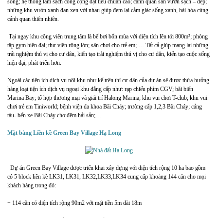
sống; hệ thống làm sạch công cộng đạt tiêu chuẩn cao; cảnh quan sân vườn sạch – đẹp;
những khu vườn xanh đan xen với nhau giúp đem lại cảm giác sống xanh, hài hòa cùng
cảnh quan thiên nhiên.
Tại ngay khu công viên trung tâm là bể bơi bốn mùa với diện tích lên tới 800m²; phòng
tập gym hiện đại; thư viện rộng lớn; sân chơi cho trẻ em; … Tất cả giúp mang lại những
trải nghiệm thú vị cho cư dân, kiến tạo trải nghiệm thú vị cho cư dân, kiến tạo cuộc sống
hiện đại, phát triển hơn.
Ngoài các tiện ích dịch vụ nội khu như kể trên thì cư dân của dự án sẽ được thừa hưởng
hàng loạt tiện ích dịch vụ ngoại khu đẳng cấp như: rạp chiếu phìm CGV; bãi biển
Marina Bay; tổ hợp thương mại và giải trí Halong Marina; khu vui chơi T-club; khu vui
chơi trẻ em Tiniworld; bệnh viện đa khoa Bãi Cháy; trường cấp 1,2,3 Bãi Cháy; cảng
tàu- bến xe Bãi Cháy chợ đêm hải sản;…
Mặt bằng Liền kề Green Bay Village Hạ Long
Dự án Green Bay Village được triển khai xây dựng với diện tích rộng 10 ha bao gồm
có 5 block liền kề LK31, LK31, LK32,LK33,LK34 cung cấp khoảng 144 căn cho mọi
khách hàng trong đó:
+ 114 căn có diện tích rộng 90m2 với mặt tiền 5m dài 18m