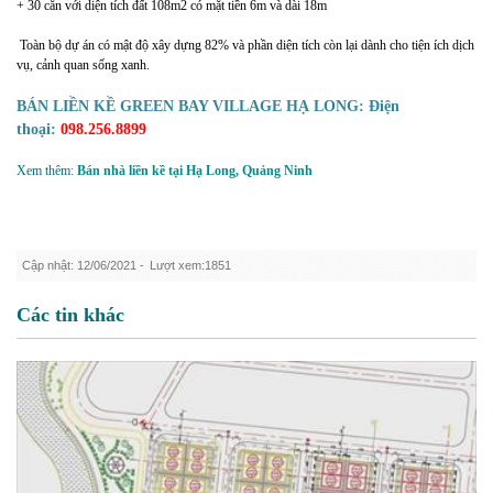
+ 30 căn với diện tích đất 108m2 có mặt tiền 6m và dài 18m
Toàn bộ dự án có mật độ xây dựng 82% và phần diện tích còn lại dành cho tiện ích dịch
vụ, cảnh quan sống xanh.
BÁN LIỀN KỀ GREEN BAY VILLAGE HẠ LONG: Điện
thoại:
098.256.8899
Xem thêm:
Bán nhà liền kề tại Hạ Long, Quảng Ninh
Cập nhật: 12/06/2021 -
Lượt xem:1851
Các tin khác