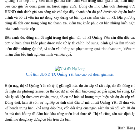
Quảng Yên tiếp thu ý kiến tham gia của các thành viên trong đoàn giám sát, hoàn thiện
báo cáo gửi về đoàn giám sát trước ngày 25/9. Đồng chí Phó Chủ tịch Thường trực
HĐND tỉnh đánh giá cao công tác chỉ đạo đẩy nhanh tiến độ phê duyệt các dự án hoàn
thành và bố trí vốn trả nợ đọng xây dựng cơ bản qua các năm của thị xã. Địa phương
cũng đã tích cực trong công tác thanh tra, kiểm tra; khắc phục cơ bản những kiến nghị
của thanh tra các cấp.
Bên cạnh đó, đồng chí đề nghị trong thời gian tới, thị xã Quảng Yên cần đôn đốc các
đơn vị hiện chưa khắc phục được việc xử lý tài chính; bổ sung, đánh giá và làm rõ việc
kiểm điểm những tập thể, cá nhân về những sai phạm trong quá trình thanh tra, kiểm tra
nhằm đảm bảo tính nghiêm minh và hiệu quả.
Chủ tịch UBND TX Quảng Yên báo cáo với đoàn giám sát.
Hiện nay, thị xã Quảng Yên có tỷ lệ giải ngân các dự án cấp xã rất thấp, do đó, đồng chí
đề nghị địa phương rà soát cụ thể các dự án để đảm bảo công tác giải ngân; bổ sung, kết
cấu lại số liệu theo quy chuẩn, trong đó cụ thể hóa số lượng thực hiện các dự án cấp xã.
Đồng thời, làm rõ vốn sự nghiệp có tính chất đầu tư mà thị xã Quảng Yên đã đưa vào
kế hoạch trung hạn; khả năng đáp ứng vốn đối ứng của ngân sách thị xã đối với 10 dự
án mà tỉnh hỗ trợ để đảm bảo khả năng triển khai thực tế. Thị xã cũng cần xác định lại
chuẩn nợ đọng xây dựng cơ bản trên địa bàn.
Đinh Hằng