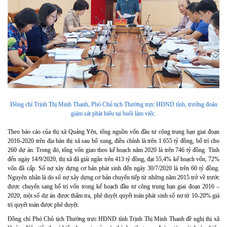
Đồng chí Trịnh Thị Minh Thanh, Phó Chủ tịch Thường trực HĐND tỉnh, trưởng đoàn
giám sát phát biểu tại buổi làm việc.
Theo báo cáo của thị xã Quảng Yên, tổng nguồn vốn đầu tư công trung hạn giai đoạn
2016-2020 trên địa bàn thị xã sau bổ sung, điều chỉnh là trên 1.655 tỷ đồng, bố trí cho
260 dự án. Trong đó, tổng vốn giao theo kế hoạch năm 2020 là trên 746 tỷ đồng. Tính
đến ngày 14/9/2020, thị xã đã giải ngân trên 413 tỷ đồng, đạt 55,4% kế hoạch vốn, 72%
vốn đã cấp. Số nợ xây dựng cơ bản phát sinh đến ngày 30/7/2020 là trên 60 tỷ đồng.
Nguyên nhân là do số nợ xây dựng cơ bản chuyển tiếp từ những năm 2015 trở về trước
được chuyển sang bố trí vốn trong kế hoạch đầu tư công trung hạn giai đoạn 2016 –
2020; một số dự án được thẩm tra, phê duyệt quyết toán phát sinh số nợ từ 10-20% giá
trị quyết toán được phê duyệt.
Đồng chí Phó Chủ tịch Thường trực HĐND tỉnh Trịnh Thị Minh Thanh đề nghị thị xã