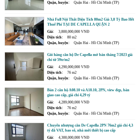
Quận, huyện
Quận Hai - Hồ Chí Minh (TP)
Nhà Full Nội Thất Diện Tích 80m2 Giá 3,8 Tỷ Bao Hết
Thuế Phí TẠI DE CAPELLA QUẬN 2
Giá
3,800,000,000 VNĐ
Diện tích
80 m2
Quận, huyện
Quận Hai - Hồ Chí Minh (TP)
Giỏ hàng căn hộ De Capella mở bán tháng 7/2023 giá
chỉ từ 59tr/m2
Giá
4,290,000,000 VNĐ
Diện tích
76 m2
Quận, huyện
Quận Hai - Hồ Chí Minh (TP)
Bán 2 căn hộ A08.10 và A18.10, 2PN, view đẹp, bàn
giao cao cấp, giá chỉ 4,29 tỷ
Giá
4,289,000,000 VNĐ
Diện tích
76 m2
Quận, huyện
Quận Hai - Hồ Chí Minh (TP)
Chuyển nhượng căn De Capella 2PN 76m2 giá chỉ 4,3
tỷ đã VAT, bao sổ, nhà mới thiết bị cao cấp
Giá
4,300,000,000 VNĐ