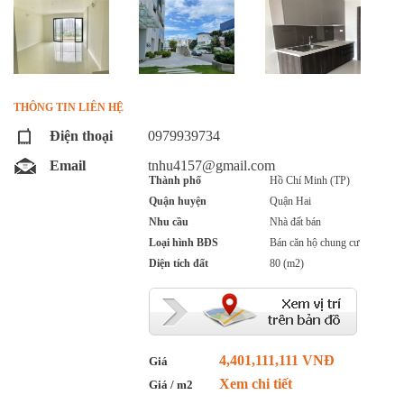
THÔNG TIN LIÊN HỆ
Điện thoại
0979939734
Email
tnhu4157@gmail.com
Thành phố
Hồ Chí Minh (TP)
Quận huyện
Quận Hai
Nhu cầu
Nhà đất bán
Loại hình BĐS
Bán căn hộ chung cư
Diện tích đất
80 (m2)
4,401,111,111 VNĐ
Giá
Xem chi tiết
Giá / m2