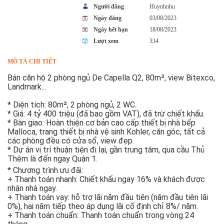
Người đăng
Huynhnhu
Ngày đăng
03/08/2023
Ngày hết hạn
18/08/2023
Lượt xem
334
MÔ TẢ CHI TIẾT
Bán căn hộ 2 phòng ngủ De Capella Q2, 80m², view Bitexco,
Landmark...
* Diện tích: 80m², 2 phòng ngủ, 2 WC.
* Giá: 4 tỷ 400 triệu (đã bao gồm VAT), đã trừ chiết khấu.
* Bàn giao: Hoàn thiện cơ bản cao cấp thiết bị nhà bếp
Malloca, trang thiết bị nhà vệ sinh Kohler, căn góc, tất cả
các phòng đều có cửa sổ, view đẹp.
* Dự án vị trí thuận tiện đi lại, gần trung tâm, qua cầu Thủ
Thêm là đến ngay Quận 1.
* Chương trình ưu đãi:
+ Thanh toán nhanh: Chiết khấu ngay 16% và khách được
nhận nhà ngay.
+ Thanh toán vay: hỗ trợ lãi năm đầu tiên (năm đầu tiên lãi
0%), hai năm tiếp theo áp dụng lãi cố định chỉ 8%/ năm.
+ Thanh toán chuẩn: Thanh toán chuẩn trong vòng 24