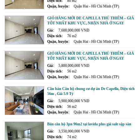
Diện tích
80 m2
Quận, huyện
Quận Hai - Hồ Chí Minh (TP)
GIỎ HÀNG MỚI DE CAPELLA THỦ THIÊM – GIÁ
TỐT NHẤT KHU VỰC, NHẬN NHÀ Ở NGAY
Giá
7,600,000,000 VNĐ
Diện tích
76 m2
Quận, huyện
Quận Hai - Hồ Chí Minh (TP)
GIỎ HÀNG MỚI DE CAPELLA THỦ THIÊM – GIÁ
TỐT NHẤT KHU VỰC, NHẬN NHÀ Ở NGAY
Giá
5,800,000,000 VNĐ
Diện tích
56 m2
Quận, huyện
Quận Hai - Hồ Chí Minh (TP)
Cần bán Căn hộ chung cư dự án De Capella, Diện tích
56m , Giá 5.9 Tỷ
Giá
5,900,000,000 VNĐ
Diện tích
56 m2
Quận, huyện
Quận Hai - Hồ Chí Minh (TP)
Bán căn hộ 3pn 96m2 tại lavida plus giá sale sập sàn
Giá
3,550,000,000 VNĐ
Diện tích
74 m2