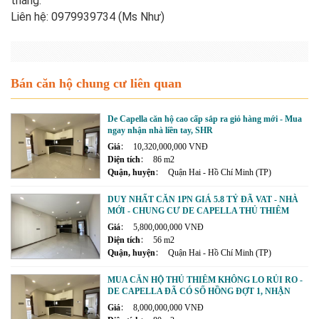
tháng.
Liên hệ: 0979939734 (Ms Như)
Bán căn hộ chung cư liên quan
De Capella căn hộ cao cấp sắp ra giỏ hàng mới - Mua
ngay nhận nhà liền tay, SHR
Giá
10,320,000,000 VNĐ
Diện tích
86 m2
Quận, huyện
Quận Hai - Hồ Chí Minh (TP)
DUY NHẤT CĂN 1PN GIÁ 5.8 TỶ ĐÃ VAT - NHÀ
MỚI - CHUNG CƯ DE CAPELLA THỦ THIÊM
Giá
5,800,000,000 VNĐ
Diện tích
56 m2
Quận, huyện
Quận Hai - Hồ Chí Minh (TP)
MUA CĂN HỘ THỦ THIÊM KHÔNG LO RỦI RO -
DE CAPELLA ĐÃ CÓ SỔ HỒNG ĐỢT 1, NHẬN
NHÀ NGAY!
Giá
8,000,000,000 VNĐ