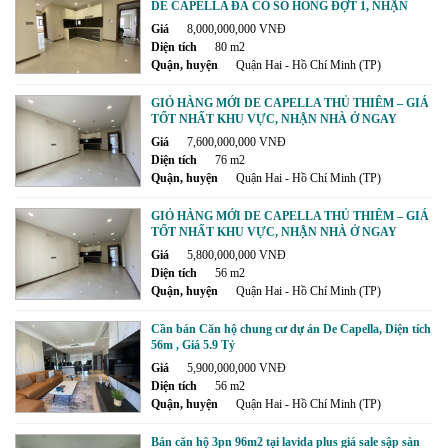
DE CAPELLA ĐÃ CÓ SỔ HỒNG ĐỢT 1, NHẬN
NHÀ NGAY!
Giá
8,000,000,000 VNĐ
Diện tích
80 m2
Quận, huyện
Quận Hai - Hồ Chí Minh (TP)
GIỎ HÀNG MỚI DE CAPELLA THỦ THIÊM – GIÁ
TỐT NHẤT KHU VỰC, NHẬN NHÀ Ở NGAY
Giá
7,600,000,000 VNĐ
Diện tích
76 m2
Quận, huyện
Quận Hai - Hồ Chí Minh (TP)
GIỎ HÀNG MỚI DE CAPELLA THỦ THIÊM – GIÁ
TỐT NHẤT KHU VỰC, NHẬN NHÀ Ở NGAY
Giá
5,800,000,000 VNĐ
Diện tích
56 m2
Quận, huyện
Quận Hai - Hồ Chí Minh (TP)
Cần bán Căn hộ chung cư dự án De Capella, Diện tích
56m , Giá 5.9 Tỷ
Giá
5,900,000,000 VNĐ
Diện tích
56 m2
Quận, huyện
Quận Hai - Hồ Chí Minh (TP)
Bán căn hộ 3pn 96m2 tại lavida plus giá sale sập sàn