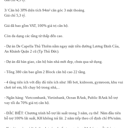
3/ Căn hộ 3PN diện tích 94m² căn góc 3 mặt thoáng.
Giá chỉ 5,3 tỷ.
Giá đã bao gồm VAT, 100% giá trị căn hộ.
Còn đa dạng các tầng từ thấp đến cao.
- Dự án De Capella Thủ Thiêm nằm ngay mặt tiền đường Lương Định Của,
An Khánh Quận 2 cũ (Tp Thủ Đức).
- Dự án đã bàn giao, căn hộ bán nhà mới đẹp, chưa qua sử dụng.
- Tổng 380 căn bao gồm 2 Block căn hộ cao 22 tầng.
- 4 tầng tiện ích với đầy đủ tiện ích như: Hồ bơi, kidroom, gymroom, khu vui
chơi trẻ em, lối chạy bộ trong nhà,...
- Ngân hàng: Vietcombank, Vietinbank, Ocean BAnk, Public BAnk hỗ trợ
vay tối đa 70% giá trị căn hộ.
- ĐẶC BIỆT: Chương trình hỗ trợ lãi suất trong 3 năm, cụ thể: Năm đầu tiên
hỗ trợ 100% lãi suất, KH không trả lãi. 2 năm tiếp theo cố định chỉ 8%/năm.