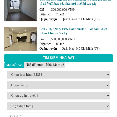
tỷ đã VAT, bao sổ, nhà mới thiết bị cao cấp
Giá
4,300,000,000 VNĐ
Diện tích
76 m2
Quận, huyện
Quận Hai - Hồ Chí Minh (TP)
Căn 2Pn, 82m2, View Landmark 81 Giá sau Chiết
Khấu Chỉ còn 5,5 Tỷ
Giá
5,500,000,000 VNĐ
Diện tích
82 m2
Quận, huyện
Quận Hai - Hồ Chí Minh (TP)
TÌM KIẾM NHÀ ĐẤT
Nhà đất mua
Nhà đất thuê
Nhà đất bán