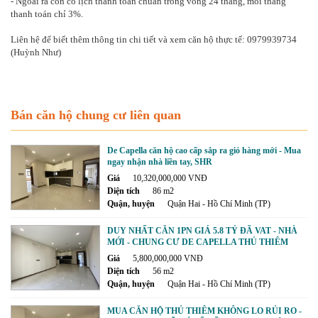
- Ngoài ra còn có lịch thanh toán chuẩn trong vòng 24 tháng, mỗi tháng
thanh toán chỉ 3%.
Liên hệ để biết thêm thông tin chi tiết và xem căn hộ thực tế: 0979939734
(Huỳnh Như)
Bán căn hộ chung cư liên quan
De Capella căn hộ cao cấp sắp ra giỏ hàng mới - Mua
ngay nhận nhà liền tay, SHR
Giá
10,320,000,000 VNĐ
Diện tích
86 m2
Quận, huyện
Quận Hai - Hồ Chí Minh (TP)
DUY NHẤT CĂN 1PN GIÁ 5.8 TỶ ĐÃ VAT - NHÀ
MỚI - CHUNG CƯ DE CAPELLA THỦ THIÊM
Giá
5,800,000,000 VNĐ
Diện tích
56 m2
Quận, huyện
Quận Hai - Hồ Chí Minh (TP)
MUA CĂN HỘ THỦ THIÊM KHÔNG LO RỦI RO -