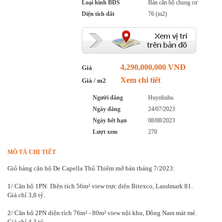
Loại hình BĐS
Bán căn hộ chung cư
Diện tích đất
76 (m2)
4,290,000,000 VNĐ
Giá
Xem chi tiết
Giá / m2
Người đăng
Huynhnhu
Ngày đăng
24/07/2023
Ngày hết hạn
08/08/2023
Lượt xem
270
MÔ TẢ CHI TIẾT
Giỏ hàng căn hộ De Capella Thủ Thiêm mở bán tháng 7/2023:
1/ Căn hộ 1PN: Diện tích 56m² view trực diện Bitexco, Landmark 81.
Giá chỉ 3,8 tỷ.
2/ Căn hộ 2PN diện tích 76m² - 80m² view nội khu, Đông Nam mát mẻ.
Giá chỉ 4,3 tỷ.