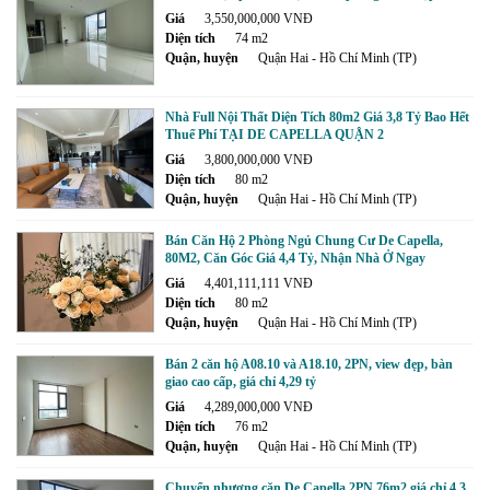
Giá
3,550,000,000 VNĐ
Diện tích
74 m2
Quận, huyện
Quận Hai - Hồ Chí Minh (TP)
Nhà Full Nội Thất Diện Tích 80m2 Giá 3,8 Tỷ Bao Hết
Thuế Phí TẠI DE CAPELLA QUẬN 2
Giá
3,800,000,000 VNĐ
Diện tích
80 m2
Quận, huyện
Quận Hai - Hồ Chí Minh (TP)
Bán Căn Hộ 2 Phòng Ngủ Chung Cư De Capella,
80M2, Căn Góc Giá 4,4 Tỷ, Nhận Nhà Ở Ngay
Giá
4,401,111,111 VNĐ
Diện tích
80 m2
Quận, huyện
Quận Hai - Hồ Chí Minh (TP)
Bán 2 căn hộ A08.10 và A18.10, 2PN, view đẹp, bàn
giao cao cấp, giá chỉ 4,29 tỷ
Giá
4,289,000,000 VNĐ
Diện tích
76 m2
Quận, huyện
Quận Hai - Hồ Chí Minh (TP)
Chuyển nhượng căn De Capella 2PN 76m2 giá chỉ 4,3