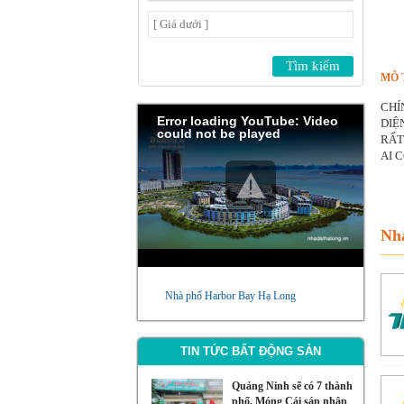
MÔ 
CHÍ
Error loading YouTube: Video
DIỆ
could not be played
RẤT
AI C
Nhà
Nhà phố Harbor Bay Hạ Long
TIN TỨC BẤT ĐỘNG SẢN
Quảng Ninh sẽ có 7 thành
phố, Móng Cái sáp nhập