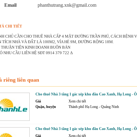
Email
phanthutrang.xnk@gmail.com
TẢ CHI TIẾT
NH CHỦ CẦN CHO THUÊ NHÀ CẤP 4 MẶT ĐƯỜNG TRẦN PHÚ, CÁCH BỆNH V
N TÍCH NHÀ VÀ ĐẤT LÀ 100M2, VỈA HÈ 9M, ĐƯỜNG RỘNG 18M.
 THUẬN TIỆN KINH DOANH BUÔN BÁN
Ó NHU CẦU LIÊN HỆ SĐT 0914 379 722 Ạ
 riêng liên quan
Cho thuê Nhà 3 tầng 1 gác xép khu đầu Cao Xanh, Hạ Long - Ô 
Giá
Xem chi tiết
Quận, huyện
Thành phố Hạ Long - Quảng Ninh
Cho thuê Nhà 3 tầng 1 gác xép khu đầu Cao Xanh, Hạ Long - Ô 
Giá
Xem chi tiết