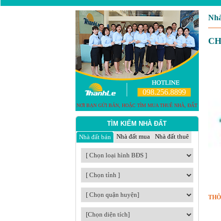
Nhà
CH
TÌM KIẾM NHÀ ĐẤT
Nhà đất mua
Nhà đất thuê
Nhà đất bán
THÔ