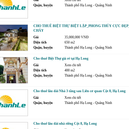
Giá
Xem chi tiết
Quận, huyện
Thành phố Hạ Long - Quảng Ninh
CHO THUÊ BIỆT THỰ BIỆT LẬP_PHONG THỦY CỰC ĐẸ
CHÁY
Giá
35,000,000 VNĐ
Diện tích
650 m2
Quận, huyện
Thành phố Hạ Long - Quảng Ninh
Cho thuê Biệt Thự giá rẻ tại Hạ Long
Giá
Xem chi tiết
Diện tích
400 m2
Quận, huyện
Thành phố Hạ Long - Quảng Ninh
Cho thuê lâu dài Nhà 3 tầng sau Liên cơ quan Cột 8, Hạ Long
Giá
Xem chi tiết
Quận, huyện
Thành phố Hạ Long - Quảng Ninh
Cho thuê lâu dài nhà riêng Cột 8, Hạ Long