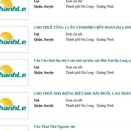
Giá
Xem chi tiết
Quận, huyện
Thành phố Hạ Long - Quảng Ninh
CHO THUÊ TẦNG 1 CĂN VINHOMES BẾN ĐOAN,HẠ LON
Giá
Xem chi tiết
Quận, huyện
Thành phố Hạ Long - Quảng Ninh
Cần Cho thuê lâu dài 3 căn nhà tại khu vực Hòn Gai-Hạ Long c
Giá
Xem chi tiết
Quận, huyện
Thành phố Hạ Long - Quảng Ninh
CHO THUÊ NHÀ RIÊNG BIỆT KHU BÃI MUỐI, CAO THẮN
Giá
Xem chi tiết
Quận, huyện
Thành phố Hạ Long - Quảng Ninh
Cho Thuê Nhà Nguyên căn