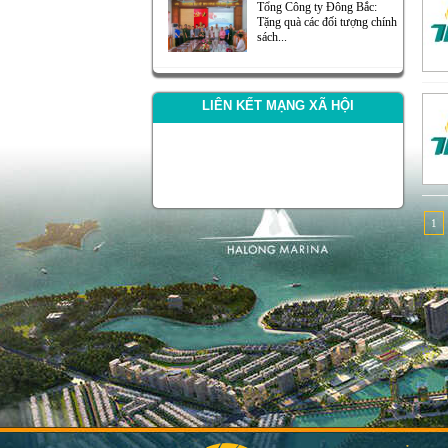
Tổng Công ty Đông Bắc:
Tặng quà các đối tượng chính
sách...
LIÊN KẾT MẠNG XÃ HỘI
1