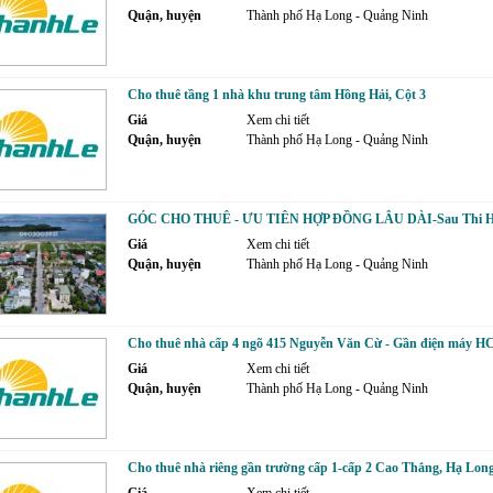
Quận, huyện
Thành phố Hạ Long - Quảng Ninh
Cho thuê tầng 1 nhà khu trung tâm Hồng Hải, Cột 3
Giá
Xem chi tiết
Quận, huyện
Thành phố Hạ Long - Quảng Ninh
GÓC CHO THUÊ - ƯU TIÊN HỢP ĐỒNG LÂU DÀI-Sau Thi Hà
Giá
Xem chi tiết
Quận, huyện
Thành phố Hạ Long - Quảng Ninh
Cho thuê nhà cấp 4 ngõ 415 Nguyễn Văn Cừ - Gần điện máy HC
Giá
Xem chi tiết
Quận, huyện
Thành phố Hạ Long - Quảng Ninh
Cho thuê nhà riêng gần trường cấp 1-cấp 2 Cao Thắng, Hạ Lon