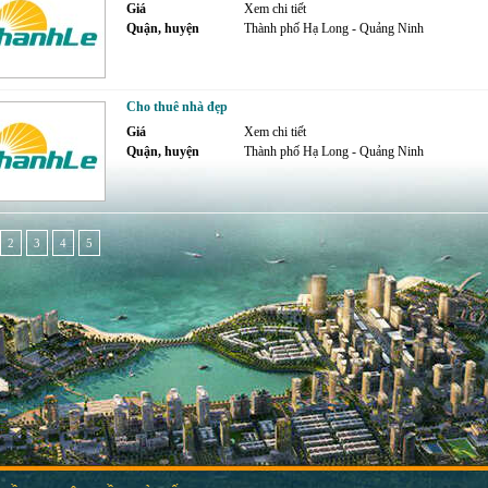
Giá
Xem chi tiết
Quận, huyện
Thành phố Hạ Long - Quảng Ninh
Cho thuê nhà đẹp
Giá
Xem chi tiết
Quận, huyện
Thành phố Hạ Long - Quảng Ninh
2
3
4
5