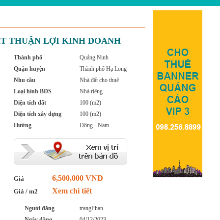
T THUẬN LỢI KINH DOANH
Thành phố
Quảng Ninh
Quận huyện
Thành phố Hạ Long
Nhu cầu
Nhà đất cho thuê
Loại hình BĐS
Nhà riêng
Diện tích đất
100 (m2)
Diện tích xây dựng
100 (m2)
Hướng
Đông - Nam
6,500,000 VNĐ
Giá
Xem chi tiết
Giá / m2
Người đăng
trangPhan
Ngày đăng
04/12/2023