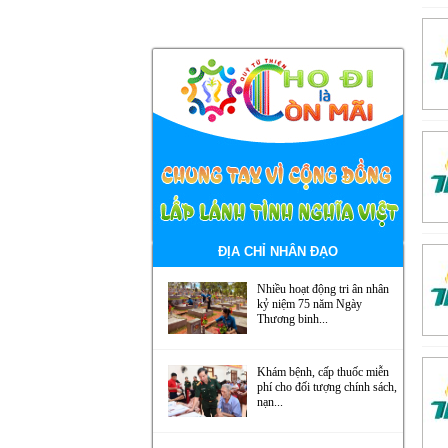
ĐỊA CHỈ NHÂN ĐẠO
Nhiều hoạt động tri ân nhân
kỷ niệm 75 năm Ngày
Thương binh...
Khám bệnh, cấp thuốc miễn
phí cho đối tượng chính sách,
nạn...