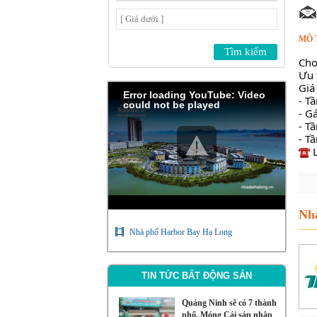
MÔ 
Cho
Ưu 
Giá
Error loading YouTube: Video
- T
could not be played
- G
- T
- T
 
Nhà
Nhà phố Harbor Bay Hạ Long
TIN TỨC BẤT ĐỘNG SẢN
Quảng Ninh sẽ có 7 thành
phố, Móng Cái sáp nhập