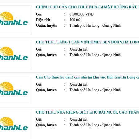
CHÍNH CHỦ CẨN CHO THUÊ NHÀ C4 MẶT ĐƯỜNG RẤT 
Giá
6,500,000 VNĐ
Diện tích
100 m2
Quận, huyện
Thành phố Hạ Long - Quảng Ninh
CHO THUÊ TẦNG 1 CĂN VINHOMES BẾN ĐOAN,HẠ LON
Giá
Xem chi tiết
Quận, huyện
Thành phố Hạ Long - Quảng Ninh
Cần Cho thuê lâu dài 3 căn nhà tại khu vực Hòn Gai-Hạ Long c
Giá
Xem chi tiết
Quận, huyện
Thành phố Hạ Long - Quảng Ninh
CHO THUÊ NHÀ RIÊNG BIỆT KHU BÃI MUỐI, CAO THẮN
Giá
Xem chi tiết
Quận, huyện
Thành phố Hạ Long - Quảng Ninh