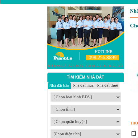
Nhà
Cho
TÌM KIẾM NHÀ ĐẤT
Nhà đất mua
Nhà đất thuê
Nhà đất bán
THÔ