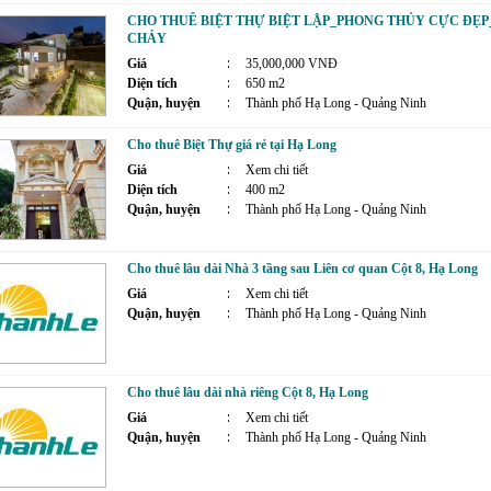
CHO THUÊ BIỆT THỰ BIỆT LẬP_PHONG THỦY CỰC ĐẸ
CHÁY
Giá
35,000,000 VNĐ
Diện tích
650 m2
Quận, huyện
Thành phố Hạ Long - Quảng Ninh
Cho thuê Biệt Thự giá rẻ tại Hạ Long
Giá
Xem chi tiết
Diện tích
400 m2
Quận, huyện
Thành phố Hạ Long - Quảng Ninh
Cho thuê lâu dài Nhà 3 tầng sau Liên cơ quan Cột 8, Hạ Long
Giá
Xem chi tiết
Quận, huyện
Thành phố Hạ Long - Quảng Ninh
Cho thuê lâu dài nhà riêng Cột 8, Hạ Long
Giá
Xem chi tiết
Quận, huyện
Thành phố Hạ Long - Quảng Ninh