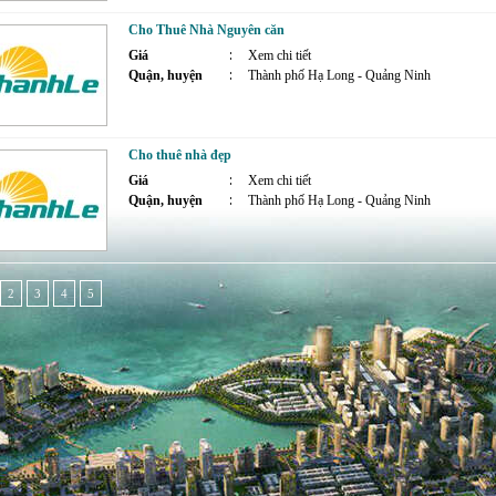
Cho Thuê Nhà Nguyên căn
Giá
Xem chi tiết
Quận, huyện
Thành phố Hạ Long - Quảng Ninh
Cho thuê nhà đẹp
Giá
Xem chi tiết
Quận, huyện
Thành phố Hạ Long - Quảng Ninh
2
3
4
5