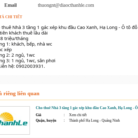
Email
thuongnt@diaocthanhle.com
TẢ CHI TIẾT
 thuê Nhà 3 tầng 1 gác xép khu đầu Cao Xanh, Hạ Long - Ô tô đỗ
tiên khách thuê lâu dài
 8 triệu/tháng 
ầng 1: khách, bếp, nhà wc
ác xép 
ầng 2: 2 ngủ, 1wc
ầng 3: 1 ngủ, 1wc, sân phơi 
Liên hệ: 0902003931.
 riêng liên quan
Cho thuê Nhà 3 tầng 1 gác xép khu đầu Cao Xanh, Hạ Long - Ô 
Giá
Xem chi tiết
Quận, huyện
Thành phố Hạ Long - Quảng Ninh