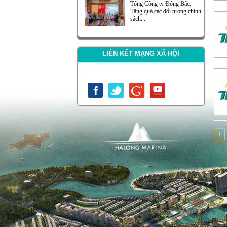
Tổng Công ty Đông Bắc:
Tặng quà các đối tượng chính
sách...
LIÊN KẾT MẠNG XÃ HỘI
1