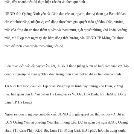
mắc, đẩy nhanh tiến độ thực hiện các dự án theo qui định.
UBND tỉnh Quảng Ninh yêu cầu lãnh đạo các sở, ngành, đơn vị tham gia Ban chỉ đạo
căn cứ chức năng, nhiệm vụ chủ động thực hiện giải quyết tháo gỡ khó khăn, vướng
mắc của từng dự án theo thẩm quyền và tham mưu, giải quyết những khó khăn, vướng
mắc, xử lí kịp thời ngay tại địa bàn; đồng thời hướng dẫn UBND TP Móng Cái thực
hiện để triển khai dự án theo đúng tiến độ.
Liên quan đến vấn đề này, chiều 7/9, UBND tỉnh Quảng Ninh có buổi làm việc với Tập
đoàn Vingroup để tháo gỡ khó khăn trong triển khai một số dự án trên địa bàn tỉnh.
Tại buổi làm việc, đại diện Tập đoàn Vingroup đã trình bày những khó khăn, vướng
mắc liên quan đến Dự án Safari Hạ Long tại xã Vũ Oai, Hòa Bình, Kỳ Thượng, Đồng
Lâm (TP Hạ Long).
Ngoài ra, doanh nghiệp cũng đề xuất UBND tỉnh giải quyết các thủ tục đối với Dự án
KCN Quảng Yên tại phường Yên Hải, Phong Cốc; Dự án quần thể nghỉ dưỡng Quang
Hanh (TP Cẩm Phả); KĐT Bắc Luân (TP Móng Cái); KĐT phức hợp Hạ Long xanh;